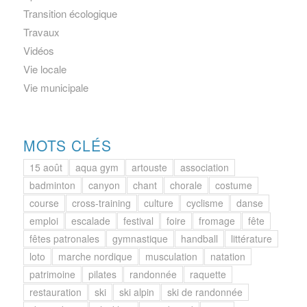
Transition écologique
Travaux
Vidéos
Vie locale
Vie municipale
MOTS CLÉS
15 août
aqua gym
artouste
association
badminton
canyon
chant
chorale
costume
course
cross-training
culture
cyclisme
danse
emploi
escalade
festival
foire
fromage
fête
fêtes patronales
gymnastique
handball
littérature
loto
marche nordique
musculation
natation
patrimoine
pilates
randonnée
raquette
restauration
ski
ski alpin
ski de randonnée