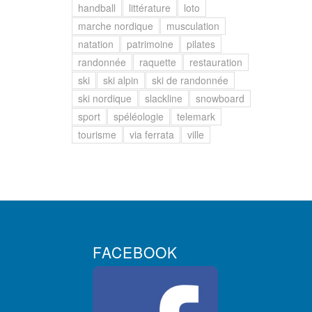
handball
littérature
loto
marche nordique
musculation
natation
patrimoine
pilates
randonnée
raquette
restauration
ski
ski alpin
ski de randonnée
ski nordique
slackline
snowboard
sport
spéléologie
telemark
tourisme
via ferrata
ville
FACEBOOK