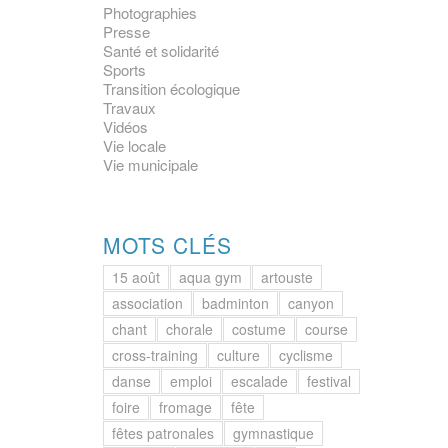
Photographies
Presse
Santé et solidarité
Sports
Transition écologique
Travaux
Vidéos
Vie locale
Vie municipale
MOTS CLÉS
15 août
aqua gym
artouste
association
badminton
canyon
chant
chorale
costume
course
cross-training
culture
cyclisme
danse
emploi
escalade
festival
foire
fromage
fête
fêtes patronales
gymnastique