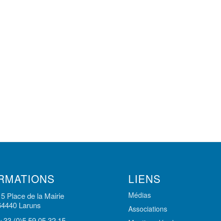
RMATIONS
LIENS
Médias
15 Place de la Mairie
64440 Laruns
Associations
+33 (0)5 59 05 32 15