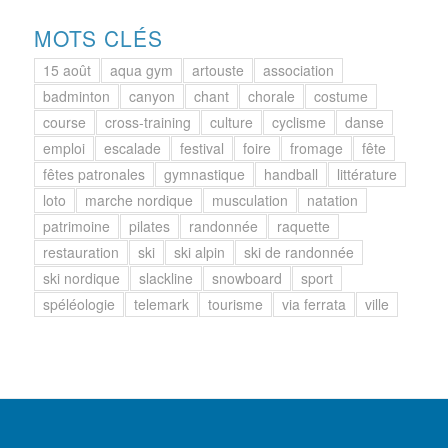
MOTS CLÉS
15 août
aqua gym
artouste
association
badminton
canyon
chant
chorale
costume
course
cross-training
culture
cyclisme
danse
emploi
escalade
festival
foire
fromage
fête
fêtes patronales
gymnastique
handball
littérature
loto
marche nordique
musculation
natation
patrimoine
pilates
randonnée
raquette
restauration
ski
ski alpin
ski de randonnée
ski nordique
slackline
snowboard
sport
spéléologie
telemark
tourisme
via ferrata
ville