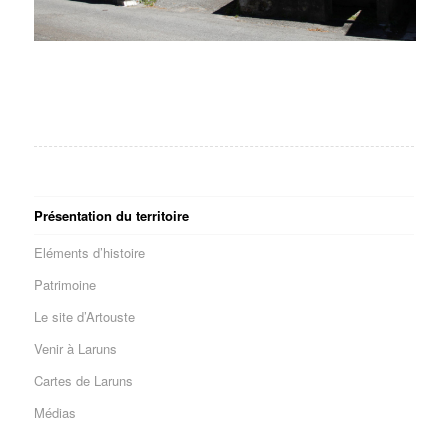
Présentation du territoire
Eléments d’histoire
Patrimoine
Le site d’Artouste
Venir à Laruns
Cartes de Laruns
Médias