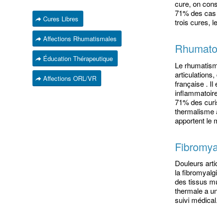
cure, on cons
71% des cas 
Cures Libres
trois cures, l
Affections Rhumatismales
Rhumato
Éducation Thérapeutique
Le rhumatisme
articulations
Affections ORL/VR
française . I
inflammatoir
71% des curi
thermalisme à
apportent le 
Fibromya
Douleurs arti
la fibromyalg
des tissus m
thermale a u
suivi médical