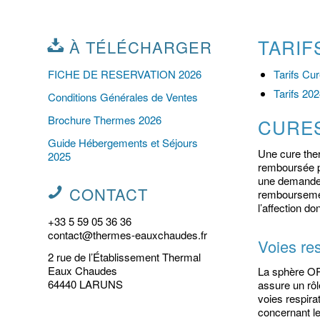
TARIF
À TÉLÉCHARGER
FICHE DE RESERVATION 2026
Tarifs Cur
Tarifs 20
Conditions Générales de Ventes
Brochure Thermes 2026
CURE
Guide Hébergements et Séjours
Une cure ther
2025
remboursée pa
une demande 
CONTACT
remboursemen
l’affection do
+33 5 59 05 36 36
contact@thermes-eauxchaudes.fr
Voies re
2 rue de l’Établissement Thermal
Eaux Chaudes
La sphère ORL
64440 LARUNS
assure un rôl
voies respira
concernant le