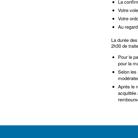
La confirm
Votre vol
Votre ord
Au regard
La durée des 
2h30 de trait
Pour le pa
pour la ma
Selon les 
modérate
Après le r
acquittée 
rembours