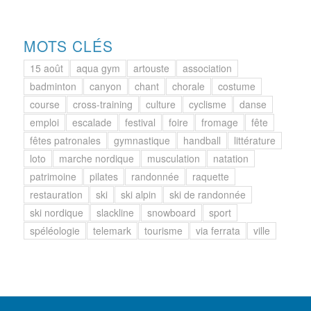
MOTS CLÉS
15 août
aqua gym
artouste
association
badminton
canyon
chant
chorale
costume
course
cross-training
culture
cyclisme
danse
emploi
escalade
festival
foire
fromage
fête
fêtes patronales
gymnastique
handball
littérature
loto
marche nordique
musculation
natation
patrimoine
pilates
randonnée
raquette
restauration
ski
ski alpin
ski de randonnée
ski nordique
slackline
snowboard
sport
spéléologie
telemark
tourisme
via ferrata
ville