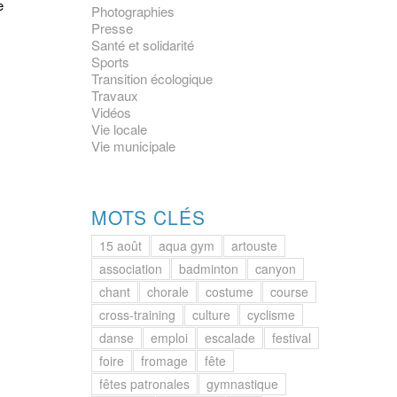
e
Photographies
Presse
Santé et solidarité
Sports
Transition écologique
Travaux
Vidéos
Vie locale
Vie municipale
MOTS CLÉS
15 août
aqua gym
artouste
association
badminton
canyon
chant
chorale
costume
course
cross-training
culture
cyclisme
danse
emploi
escalade
festival
foire
fromage
fête
fêtes patronales
gymnastique