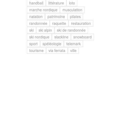
handball
littérature
loto
marche nordique
musculation
natation
patrimoine
pilates
randonnée
raquette
restauration
ski
ski alpin
ski de randonnée
ski nordique
slackline
snowboard
sport
spéléologie
telemark
tourisme
via ferrata
ville