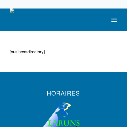
05 59 05 56 56
[businessdirectory]
HORAIRES