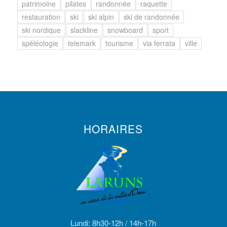
patrimoine
pilates
randonnée
raquette
restauration
ski
ski alpin
ski de randonnée
ski nordique
slackline
snowboard
sport
spéléologie
telemark
tourisme
via ferrata
ville
HORAIRES
Lundi: 8h30-12h / 14h-17h