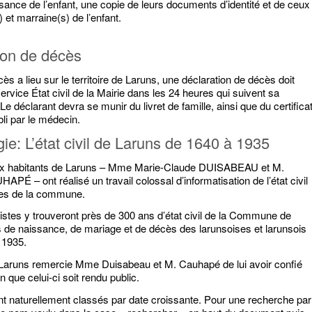
ssance de l’enfant, une copie de leurs documents d’identité et de ceux
) et marraine(s) de l’enfant.
ion de décès
ès a lieu sur le territoire de Laruns, une déclaration de décès doit
service État civil de la Mairie dans les 24 heures qui suivent sa
Le déclarant devra se munir du livret de famille, ainsi que du certifica
li par le médecin.
ie: L’état civil de Laruns de 1640 à 1935
ux habitants de Laruns – Mme Marie-Claude DUISABEAU et M.
PÉ – ont réalisé un travail colossal d’informatisation de l’état civil
ves de la commune.
stes y trouveront près de 300 ans d’état civil de la Commune de
s de naissance, de mariage et de décès des larunsoises et larunsois
 1935.
 Laruns remercie Mme Duisabeau et M. Cauhapé de lui avoir confié
fin que celui-ci soit rendu public.
nt naturellement classés par date croissante. Pour une recherche par