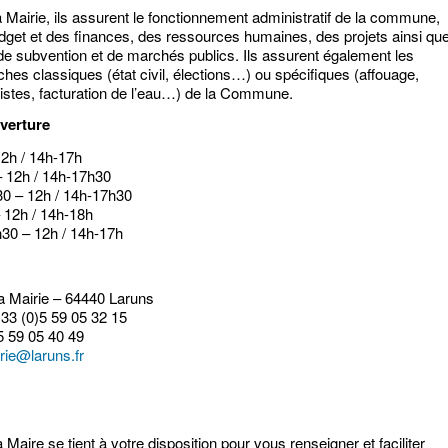
a Mairie, ils assurent le fonctionnement administratif de la commune,
udget et des finances, des ressources humaines, des projets ainsi qu
de subvention et de marchés publics. Ils assurent également les
âches classiques (état civil, élections…) ou spécifiques (affouage,
pistes, facturation de l’eau…) de la Commune.
verture
12h / 14h-17h
– 12h / 14h-17h30
30 – 12h / 14h-17h30
– 12h / 14h-18h
h30 – 12h / 14h-17h
la Mairie – 64440 Laruns
+33 (0)5 59 05 32 15
5 59 05 40 49
rie@laruns.fr
a Maire se tient à votre disposition pour vous renseigner et faciliter