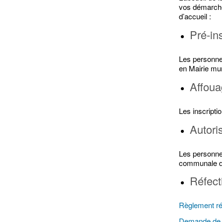
vos démarche
d’accueil :
Pré-ins
Les personnes
en Mairie mun
Affou
Les inscripti
Autori
Les personnes
communale doi
Réfect
Règlement réf
Demande de p