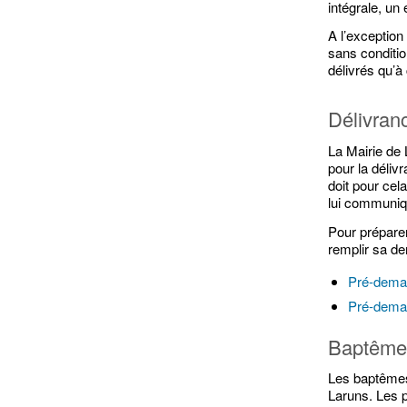
intégrale, un e
A l’exception
sans conditio
délivrés qu’à
Délivran
La Mairie de 
pour la déliv
doit pour cel
lui communiqu
Pour préparer
remplir sa d
Pré-deman
Pré-deman
Baptême 
Les baptêmes 
Laruns. Les p