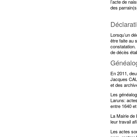
l’acte de nai
des parrain(s
Déclarat
Lorsqu’un déc
être faite au 
constatation. 
de décès étab
Généalog
En 2011, de
Jacques CAUHA
et des archi
Les généalogi
Laruns: acte
entre 1640 et
La Mairie de
leur travail a
Les actes so