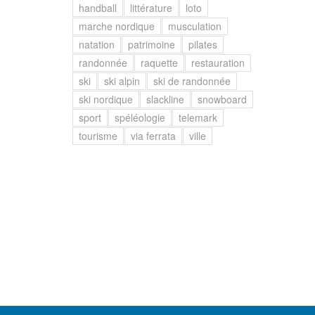
handball
littérature
loto
marche nordique
musculation
natation
patrimoine
pilates
randonnée
raquette
restauration
ski
ski alpin
ski de randonnée
ski nordique
slackline
snowboard
sport
spéléologie
telemark
tourisme
via ferrata
ville