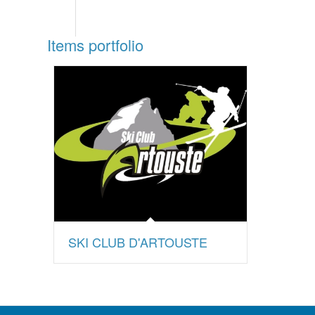
Items portfolio
SKI CLUB D'ARTOUSTE