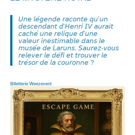
𝘜𝘯𝘦 𝘭𝘦́𝘨𝘦𝘯𝘥𝘦 𝘳𝘢𝘤𝘰𝘯𝘵𝘦 𝘲𝘶’𝘶𝘯
𝘥𝘦𝘴𝘤𝘦𝘯𝘥𝘢𝘯𝘵 𝘥’𝘏𝘦𝘯𝘳𝘪 𝘐𝘝 𝘢𝘶𝘳𝘢𝘪𝘵
𝘤𝘢𝘤𝘩𝘦́ 𝘶𝘯𝘦 𝘳𝘦𝘭𝘪𝘲𝘶𝘦 𝘥’𝘶𝘯𝘦
𝘷𝘢𝘭𝘦𝘶𝘳 𝘪𝘯𝘦𝘴𝘵𝘪𝘮𝘢𝘣𝘭𝘦 𝘥𝘢𝘯𝘴 𝘭𝘦
𝘮𝘶𝘴𝘦́𝘦 𝘥𝘦 𝘓𝘢𝘳𝘶𝘯𝘴. 𝘚𝘢𝘶𝘳𝘦𝘻-𝘷𝘰𝘶𝘴
𝘳𝘦𝘭𝘦𝘷𝘦𝘳 𝘭𝘦 𝘥𝘦́𝘧𝘪 𝘦𝘵 𝘵𝘳𝘰𝘶𝘷𝘦𝘳 𝘭𝘦
𝘵𝘳𝘦́𝘴𝘰𝘳 𝘥𝘦 𝘭𝘢 𝘤𝘰𝘶𝘳𝘰𝘯𝘯𝘦 ?
Billetterie Weezevent