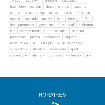
15 août
aqua gym
artouste
association
badminton
canyon
chant
chorale
costume
course
cross-training
culture
cyclisme
danse
emploi
escalade
festival
foire
fromage
fête
fêtes patronales
gymnastique
handball
littérature
loto
marche nordique
musculation
natation
patrimoine
pilates
randonnée
raquette
restauration
ski
ski alpin
ski de randonnée
ski nordique
slackline
snowboard
sport
spéléologie
telemark
tourisme
via ferrata
ville
HORAIRES