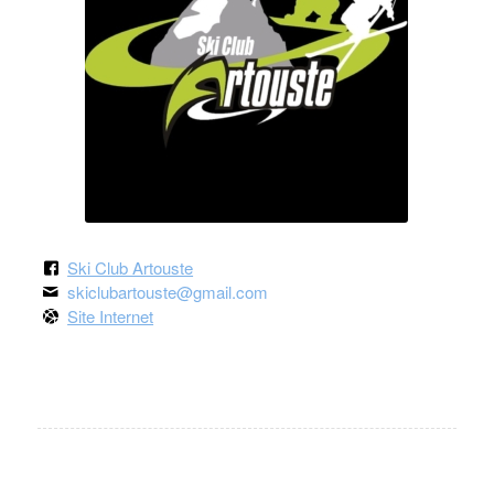
Ski Club Artouste
skiclubartouste@gmail.com
Site Internet