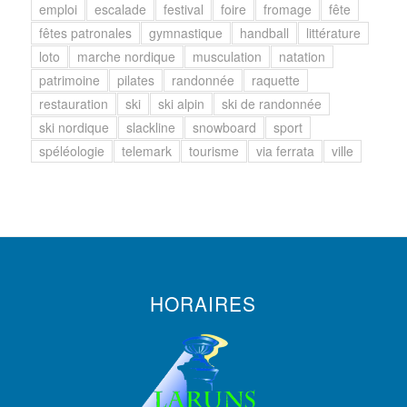
emploi
escalade
festival
foire
fromage
fête
fêtes patronales
gymnastique
handball
littérature
loto
marche nordique
musculation
natation
patrimoine
pilates
randonnée
raquette
restauration
ski
ski alpin
ski de randonnée
ski nordique
slackline
snowboard
sport
spéléologie
telemark
tourisme
via ferrata
ville
HORAIRES